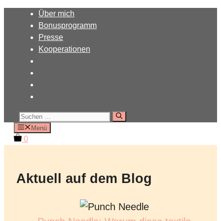
Zum
Über mich
Inhalt
Bonusprogramm
springen
Presse
Kooperationen
Suchen
nach:
Menü
0
Aktuell auf dem Blog