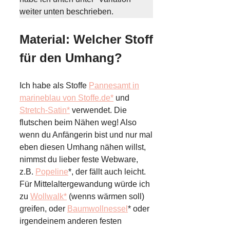
weiter unten beschrieben.
Material: Welcher Stoff
für den Umhang?
Ich habe als Stoffe
Pannesamt in
marineblau von Stoffe.de*
und
Stretch-Satin*
verwendet. Die
flutschen beim Nähen weg! Also
wenn du Anfängerin bist und nur mal
eben diesen Umhang nähen willst,
nimmst du lieber feste Webware,
z.B.
Popeline
*, der fällt auch leicht.
Für Mittelaltergewandung würde ich
zu
Wollwalk*
(wenns wärmen soll)
greifen, oder
Baumwollnessel
* oder
irgendeinem anderen festen