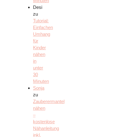
Minuten
Desi
zu
Tutorial:
Einfachen
Umhang
für
Kinder
nähen
in
unter
30
Minuten
Sonja
zu
Zauberermantel
nähen
–
kostenlose
Nähanleitung
inkl.