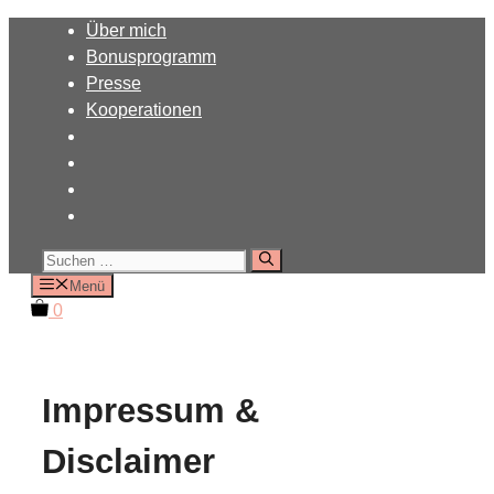
Zum
Über mich
Inhalt
Bonusprogramm
springen
Presse
Kooperationen
Suchen
nach:
Menü
0
Impressum &
Disclaimer