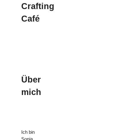
Crafting
Café
Über
mich
Ich bin
Sonja,