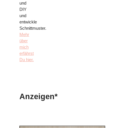
und
DIY
und
entwickle
Schnittmuster.
Mehr
über
mich
erfährst
Du hier.
Anzeigen*