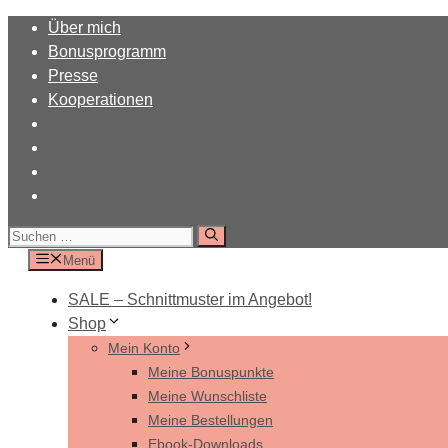
Zum
Über mich
Inhalt
Bonusprogramm
springen
Presse
Kooperationen
Suchen
nach:
Menü
SALE – Schnittmuster im Angebot!
Shop
Mein Konto
Meine Bonuspunkte
Meine Wunschliste
Meine Bestellungen
Ebook-Downloads