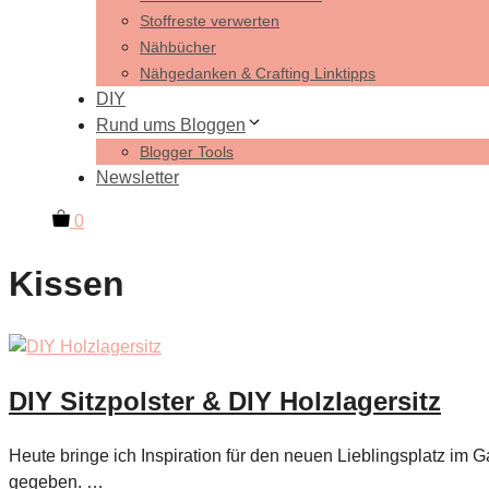
Stoffreste verwerten
Nähbücher
Nähgedanken & Crafting Linktipps
DIY
Rund ums Bloggen
Blogger Tools
Newsletter
0
Kissen
DIY Sitzpolster & DIY Holzlagersitz
Heute bringe ich Inspiration für den neuen Lieblingsplatz im 
gegeben. …