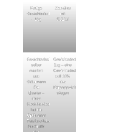
Fertige
Ziernähte
Gewichtsdecke
mit
– 1kg
SULKY
Gewichtsdecke
Gewichtsdecke,
selber
1kg – eine
machen
Gewichtsdecke
aus
soll 10%
Gütermann
des
Fat
Körpergewichts
Quarter –
wiegen
diese
Gewichtsdecke
hat die
Optik einer
Patchworkdecke.
Die Stoffe