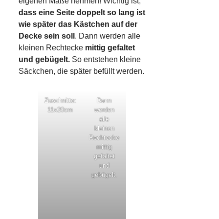
eigenen Maße nehmen! Wichtig ist,
dass eine Seite doppelt so lang ist
wie später das Kästchen auf der
Decke sein soll
. Dann werden alle
kleinen Rechtecke
mittig gefaltet
und gebügelt.
So entstehen kleine
Säckchen, die später befüllt werden.
Zuschnitte:
Dann
11x20cm
werden
alle
kleinen
Rechtecke
mittig
gefaltet
und
gebügelt.