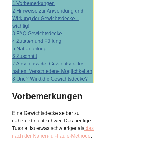
1
Vorbemerkungen
2
Hinweise zur Anwendung und
Wirkung der Gewichtsdecke –
wichtig!
3
FAQ Gewichtsdecke
4
Zutaten und Füllung
5
Nähanleitung
6
Zuschnitt
7
Abschluss der Gewichtsdecke
nähen: Verschiedene Möglichkeiten
8
Und? Wirkt die Gewichtsdecke?
Vorbemerkungen
Eine Gewichtsdecke selber zu
nähen ist nicht schwer. Das heutige
Tutorial ist etwas schwieriger als
das
nach der Nähen-für-Faule-Methode
.