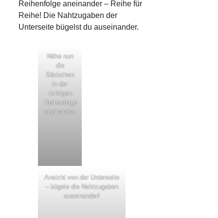
Reihenfolge aneinander – Reihe für
Reihe! Die Nahtzugaben der
Unterseite bügelst du auseinander.
Nähe nun
die
Säckchen
in der
richtigen
Reihenfolge
aneinander.
Ansicht von der Unterseite
– bügele die Nahtzugaben
auseinander!