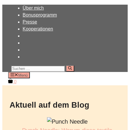
Zum
Über mich
Inhalt
Bonusprogramm
springen
Presse
Kooperationen
Suchen
nach:
Menü
0
Aktuell auf dem Blog