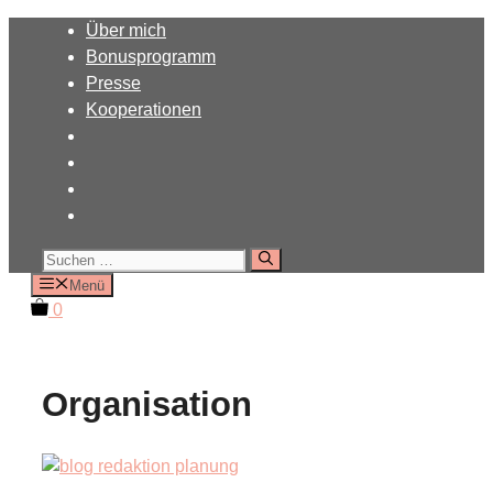
Zum
Über mich
Inhalt
Bonusprogramm
springen
Presse
Kooperationen
Suchen
nach:
Menü
0
Organisation