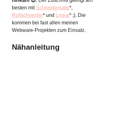
hinkam 😉
. Der Zuschnitt gelingt am
besten mit
Schneidematte
*,
Rollschneider
* und
Lineal
* ;). Die
kommen bei fast allen meinen
Webware-Projekten zum Einsatz.
Nähanleitung