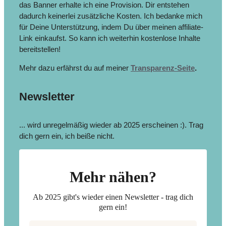
das Banner erhalte ich eine Provision. Dir entstehen
dadurch keinerlei zusätzliche Kosten. Ich bedanke mich
für Deine Unterstützung, indem Du über meinen affiliate-
Link einkaufst. So kann ich weiterhin kostenlose Inhalte
bereitstellen!
Mehr dazu erfährst du auf meiner
Transparenz-Seite
.
Newsletter
... wird unregelmäßig wieder ab 2025 erscheinen :). Trag
dich gern ein, ich beiße nicht.
Mehr nähen?
Ab 2025 gibt's wieder einen Newsletter - trag dich
gern ein!