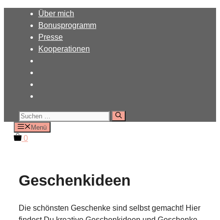
Zum
Über mich
Inhalt
Bonusprogramm
springen
Presse
Kooperationen
Suchen
nach:
Menü
0
Geschenkideen
Die schönsten Geschenke sind selbst gemacht! Hier
findest Du kreative Geschenkideen und Geschenke