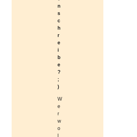
n
s
c
h
r
e
i
b
e
?
;
)
W
e
r
w
o
l