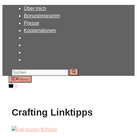
Zum
Über mich
Inhalt
Bonusprogramm
springen
Presse
Kooperationen
Suchen
nach:
Menü
0
Crafting Linktipps