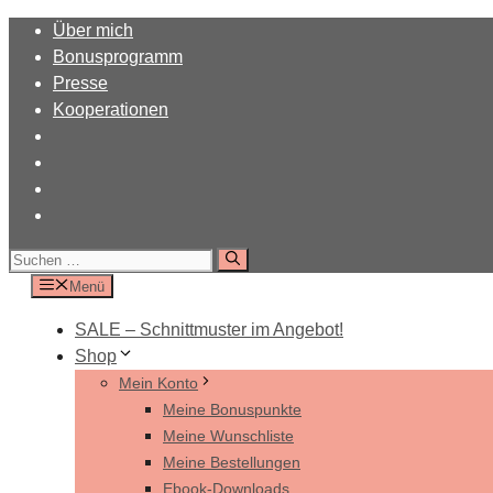
Zum
Über mich
Inhalt
Bonusprogramm
springen
Presse
Kooperationen
Suchen
nach:
Menü
SALE – Schnittmuster im Angebot!
Shop
Mein Konto
Meine Bonuspunkte
Meine Wunschliste
Meine Bestellungen
Ebook-Downloads