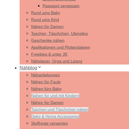
Passwort vergessen
Rund ums Baby
Rund ums Kind
Nähen für Damen
Taschen, Täschchen, Utensilos
Geschenke nähen
Applikationen und Plotterdateien
Freebies & unter 3€
Nähplaner, Orga und Lizenz
Nähblog
Nähanleitungen
Nähen für Faule
Nähen fürs Baby
Nähen für und mit Kindern
Nähen für Damen
Taschen und Täschchen nähen
Deko & Home Accessoires
Stoffreste verwerten