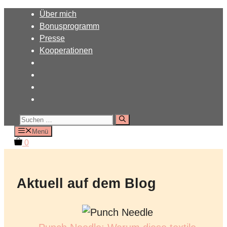
Zum
Über mich
Inhalt
Bonusprogramm
springen
Presse
Kooperationen
Suchen
nach:
Menü
0
Aktuell auf dem Blog