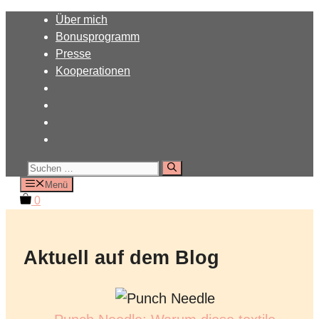
Zum
Über mich
Inhalt
Bonusprogramm
springen
Presse
Kooperationen
Suchen
nach:
Menü
0
Aktuell auf dem Blog