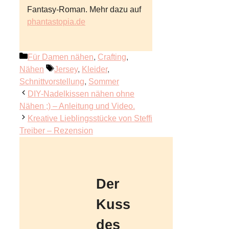
Fantasy-Roman. Mehr dazu auf
phantastopia.de
Kategorien
Für Damen nähen
,
Crafting
,
Schlagwörter
Nähen
Jersey
,
Kleider
,
Schnittvorstellung
,
Sommer
DIY-Nadelkissen nähen ohne
Nähen ;) – Anleitung und Video.
Kreative Lieblingsstücke von Steffi
Treiber – Rezension
Der
Kuss
des