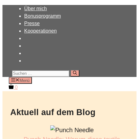
Zum
Über mich
Inhalt
Bonusprogramm
springen
Presse
Kooperationen
Suchen
nach:
Menü
0
Aktuell auf dem Blog