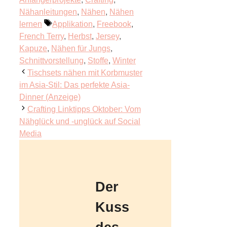
Nähanleitungen
,
Nähen
,
Nähen
Schlagwörter
lernen
Applikation
,
Freebook
,
French Terry
,
Herbst
,
Jersey
,
Kapuze
,
Nähen für Jungs
,
Schnittvorstellung
,
Stoffe
,
Winter
Tischsets nähen mit Korbmuster
im Asia-Stil: Das perfekte Asia-
Dinner (Anzeige)
Crafting Linktipps Oktober: Vom
Nähglück und -unglück auf Social
Media
Der
Kuss