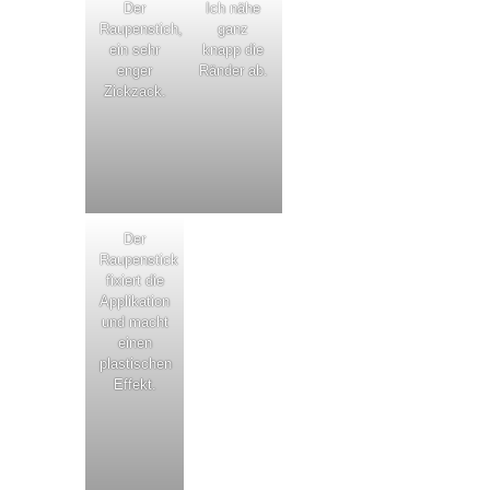
Der
Ich nähe
Raupenstich,
ganz
ein sehr
knapp die
enger
Ränder ab.
Zickzack.
Der
Raupenstick
fixiert die
Applikation
und macht
einen
plastischen
Effekt.