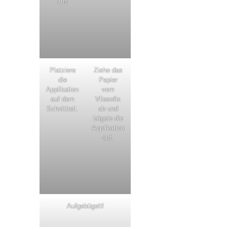
aus
Platziere
Ziehe das
die
Papier
Applikation
vom
auf dem
Vliesofix
Schnittteil.
ab und
bügele die
Applikation
auf.
Aufgebügelt!