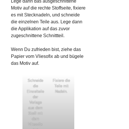
Lege dann das ausgeschnittene
Motiv auf die rechte Stoffseite, fixiere
es mit Stecknadeln, und schneide
die einzelnen Teile aus. Lege dann
die Applikation auf das zuvor
zugeschnittene Schnittteil.
Wenn Du zufrieden bist, ziehe das
Papier vom Vliesofix ab und bügele
das Motiv auf.
Schneide
Fixiere die
die
Teile mit
Einzelteile
Nadeln.
der
Vorlage
aus dem
Stoff mit
dem
Vliesofix