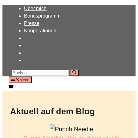
Zum
Über mich
Inhalt
Bonusprogramm
springen
Presse
Kooperationen
Suchen
nach:
Menü
0
Aktuell auf dem Blog