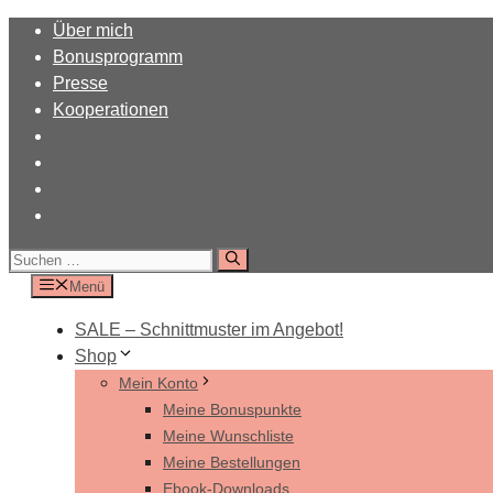
Zum
Über mich
Inhalt
Bonusprogramm
springen
Presse
Kooperationen
Suchen
nach:
Menü
SALE – Schnittmuster im Angebot!
Shop
Mein Konto
Meine Bonuspunkte
Meine Wunschliste
Meine Bestellungen
Ebook-Downloads