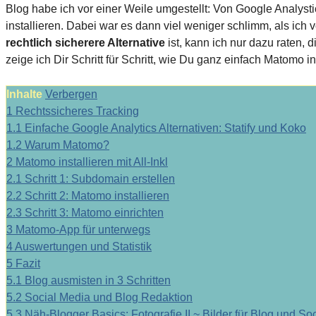
Blog habe ich vor einer Weile umgestellt: Von Google Analys
installieren. Dabei war es dann viel weniger schlimm, als ic
rechtlich sicherere Alternative
ist, kann ich nur dazu raten,
zeige ich Dir Schritt für Schritt, wie Du ganz einfach Matomo in
Inhalte
Verbergen
1
Rechtssicheres Tracking
1.1
Einfache Google Analytics Alternativen: Statify und Koko
1.2
Warum Matomo?
2
Matomo installieren mit All-Inkl
2.1
Schritt 1: Subdomain erstellen
2.2
Schritt 2: Matomo installieren
2.3
Schritt 3: Matomo einrichten
3
Matomo-App für unterwegs
4
Auswertungen und Statistik
5
Fazit
5.1
Blog ausmisten in 3 Schritten
5.2
Social Media und Blog Redaktion
5.3
Näh-Blogger Basics: Fotografie II ~ Bilder für Blog und So