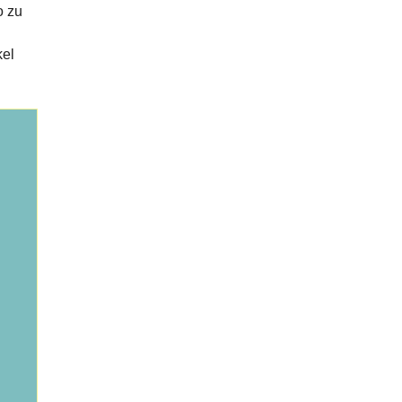
o zu
kel