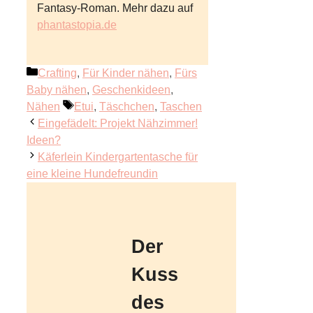
Fantasy-Roman. Mehr dazu auf
phantastopia.de
Kategorien
Crafting
,
Für Kinder nähen
,
Fürs
Baby nähen
,
Geschenkideen
,
Schlagwörter
Nähen
Etui
,
Täschchen
,
Taschen
Eingefädelt: Projekt Nähzimmer!
Ideen?
Käferlein Kindergartentasche für
eine kleine Hundefreundin
Der
Kuss
des