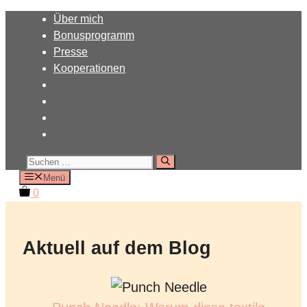
Zum
Über mich
Inhalt
Bonusprogramm
springen
Presse
Kooperationen
Suchen
nach:
Menü
0
Aktuell auf dem Blog