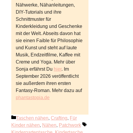
Nähwerke, Nähanleitungen,
DIY-Tutorials und ihre
Schnittmuster für
Kinderkleidung und Geschenke
mit der Welt. Abseits davon hat
sie einen Faible für Philosophie
und Kunst und steht auf laute
Musik, Endzeitfilme, Kaffee mit
Creme und Yoga. Mehr über
Sonja erfährst Du
hier
. Im
September 2026 veröffentlicht
sie außerdem ihren ersten
Fantasy-Roman. Mehr dazu auf
phantastopia.de
Kategorien
Taschen nähen
,
Crafting
,
Für
Schlagwörter
Kinder nähen
,
Nähen
,
Patchwork
Kindergartentasche
,
Kindertasche
,