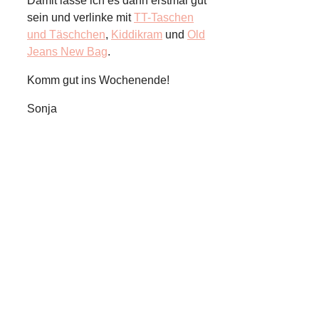
Damit lasse ich es dann erstmal gut
sein und verlinke mit
TT-Taschen
und Täschchen
,
Kiddikram
und
Old
Jeans New Bag
.
Komm gut ins Wochenende!
Sonja