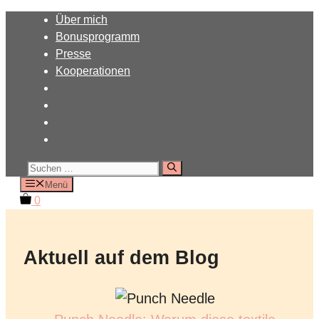
Zum
Über mich
Inhalt
Bonusprogramm
springen
Presse
Kooperationen
Suchen
nach:
Menü
0
Aktuell auf dem Blog