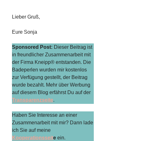
Lieber Gruß,
Eure Sonja
Sponsored Post:
Dieser Beitrag ist
in freundlicher Zusammenarbeit mit
der Firma
Kneipp®
entstanden. Die
Badeperlen wurden mir kostenlos
zur Verfügung gestellt, der Beitrag
wurde bezahlt. Mehr über Werbung
auf diesem Blog erfährst Du auf der
Transparenzseite
.
Haben Sie Interesse an einer
Zusammenarbeit mit mir? Dann lade
ich Sie auf meine
Kooperationsseit
e
ein.