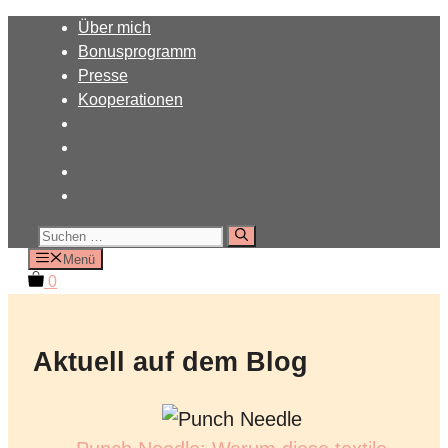
Zum
Über mich
Inhalt
Bonusprogramm
springen
Presse
Kooperationen
Suchen
nach:
Menü
0
Aktuell auf dem Blog