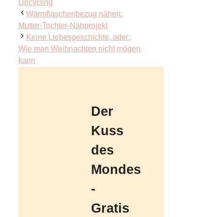
Upcycling
Wärmflaschenbezug nähen:
Mutter-Tochter-Nähprojekt
Keine Liebesgeschichte, oder:
Wie man Weihnachten nicht mögen
kann
Der
Kuss
des
Mondes
-
Gratis