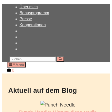
Zum
Über mich
Inhalt
Bonusprogramm
springen
Presse
Kooperationen
Suchen
nach:
Menü
0
Aktuell auf dem Blog