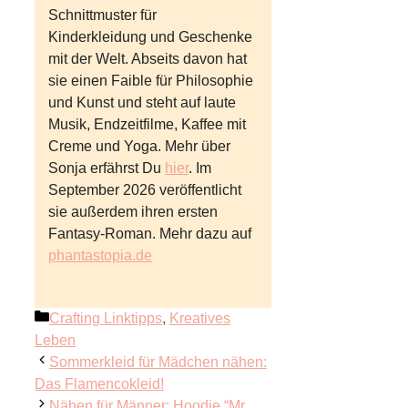
Schnittmuster für
Kinderkleidung und Geschenke
mit der Welt. Abseits davon hat
sie einen Faible für Philosophie
und Kunst und steht auf laute
Musik, Endzeitfilme, Kaffee mit
Creme und Yoga. Mehr über
Sonja erfährst Du
hier
. Im
September 2026 veröffentlicht
sie außerdem ihren ersten
Fantasy-Roman. Mehr dazu auf
phantastopia.de
Kategorien
Crafting Linktipps
,
Kreatives
Leben
Sommerkleid für Mädchen nähen:
Das Flamencokleid!
Nähen für Männer: Hoodie “Mr.