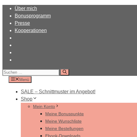
Zum
Über mich
Inhalt
Bonusprogramm
springen
Presse
Kooperationen
Suchen
nach:
Menü
SALE – Schnittmuster im Angebot!
Shop
Mein Konto
Meine Bonuspunkte
Meine Wunschliste
Meine Bestellungen
Ebook-Downloads