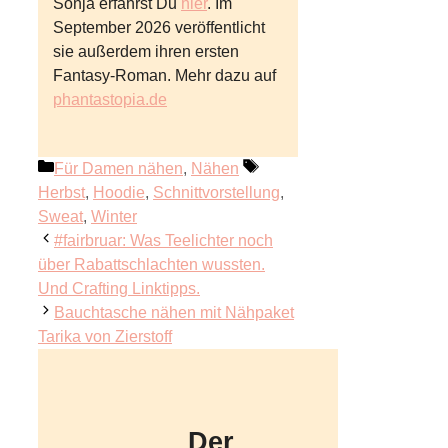
Sonja erfährst Du
hier
. Im
September 2026 veröffentlicht
sie außerdem ihren ersten
Fantasy-Roman. Mehr dazu auf
phantastopia.de
Kategorien
Schlagwörter
Für Damen nähen
,
Nähen
Herbst
,
Hoodie
,
Schnittvorstellung
,
Sweat
,
Winter
#fairbruar: Was Teelichter noch
über Rabattschlachten wussten.
Und Crafting Linktipps.
Bauchtasche nähen mit Nähpaket
Tarika von Zierstoff
Der