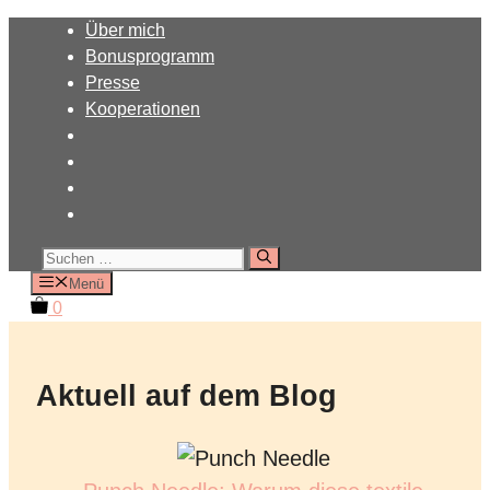
Zum
Über mich
Inhalt
Bonusprogramm
springen
Presse
Kooperationen
Suchen
nach:
Menü
0
Aktuell auf dem Blog