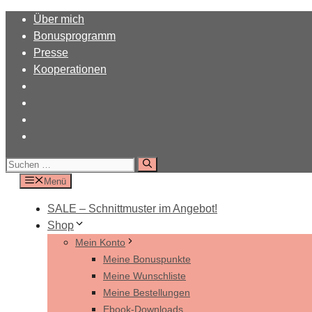
Zum
Über mich
Inhalt
Bonusprogramm
springen
Presse
Kooperationen
Suchen
nach:
Menü
SALE – Schnittmuster im Angebot!
Shop
Mein Konto
Meine Bonuspunkte
Meine Wunschliste
Meine Bestellungen
Ebook-Downloads