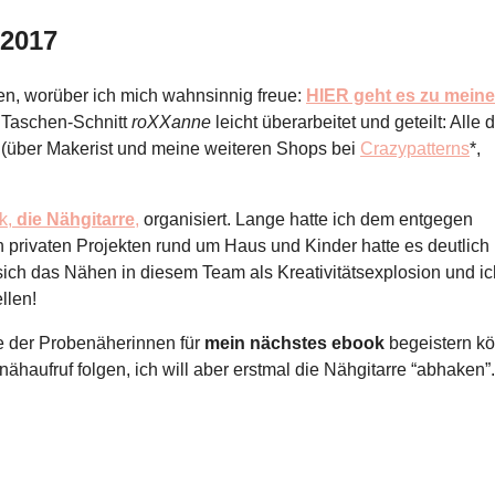
 2017
en, worüber ich mich wahnsinnig freue:
HIER geht es zu mein
 Taschen-Schnitt
roXXanne
leicht überarbeitet und geteilt: Alle d
 (über Makerist und meine weiteren Shops bei
Crazypatterns
*,
k,
die Nähgitarre
,
organisiert. Lange hatte ich dem entgegen
 privaten Projekten rund um Haus und Kinder hatte es deutlich
 sich das Nähen in diesem Team als Kreativitätsexplosion und ic
llen!
ge der Probenäherinnen für
mein nächstes ebook
begeistern k
ähaufruf folgen, ich will aber erstmal die Nähgitarre “abhaken”.