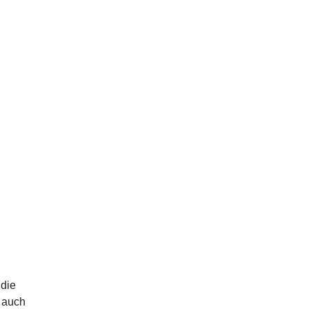
 die
d auch