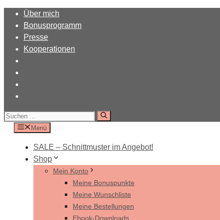
Zum
Über mich
Inhalt
Bonusprogramm
springen
Presse
Kooperationen
Suchen
nach:
Menü
SALE – Schnittmuster im Angebot!
Shop
Mein Konto
Meine Bonuspunkte
Meine Wunschliste
Meine Bestellungen
Ebook-Downloads