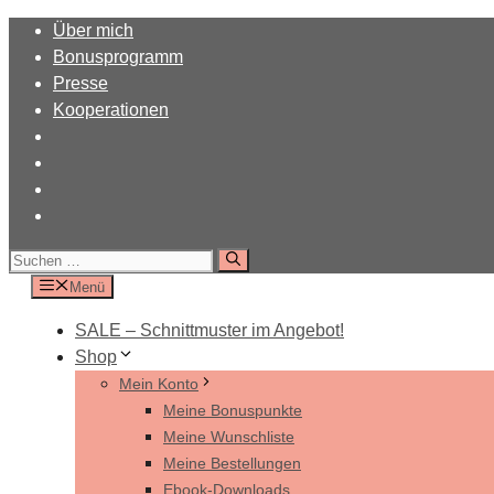
Zum
Über mich
Inhalt
Bonusprogramm
springen
Presse
Kooperationen
Suchen
nach:
Menü
SALE – Schnittmuster im Angebot!
Shop
Mein Konto
Meine Bonuspunkte
Meine Wunschliste
Meine Bestellungen
Ebook-Downloads