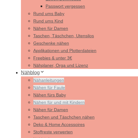
Passwort vergessen
Rund ums Baby
Rund ums Kind
Nähen für Damen
Taschen, Täschchen, Utensilos
Geschenke nähen
Applikationen und Plotterdateien
Freebies & unter 3€
Nähplaner, Orga und Lizenz
Nähblog
Nähanleitungen
Nähen für Faule
Nähen fürs Baby
Nähen für und mit Kindern
Nähen für Damen
Taschen und Täschchen nähen
Deko & Home Accessoires
Stoffreste verwerten