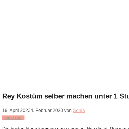
Rey Kostüm selber machen unter 1 Stu
19. April 2023
4. Februar 2020
von
Sonja
Affiliate Links
Die besten Ideen kommen ganz spontan. Wie diese! Rey war ga