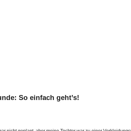
nde: So einfach geht’s!
r nicht geplant, aber meine Tochter war zu einer Verkleidungs