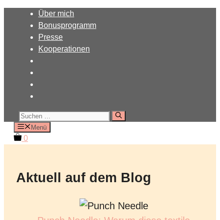
Zum
Über mich
Inhalt
Bonusprogramm
springen
Presse
Kooperationen
Suchen
nach:
Menü
0
Aktuell auf dem Blog