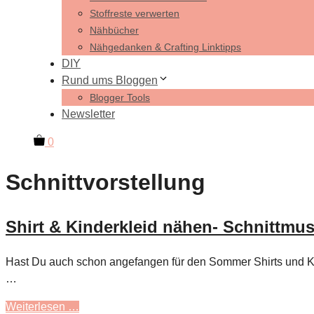
Stoffreste verwerten
Nähbücher
Nähgedanken & Crafting Linktipps
DIY
Rund ums Bloggen
Blogger Tools
Newsletter
0
Schnittvorstellung
Shirt & Kinderkleid nähen- Schnittmu
Hast Du auch schon angefangen für den Sommer Shirts und Ki
…
Weiterlesen …