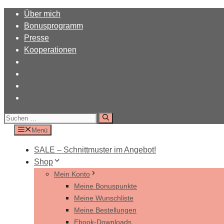
Zum
Über mich
Inhalt
Bonusprogramm
springen
Presse
Kooperationen
Suchen
nach:
Menü
SALE – Schnittmuster im Angebot!
Shop
Mein Konto
Meine Bonuspunkte
Meine Wunschliste
Meine Bestellungen
Ebook-Downloads