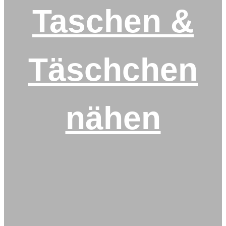
Taschen &
Täschc
h
en
nähen