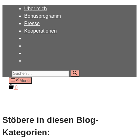
Zum
Über mich
Inhalt
Bonusprogramm
springen
Presse
Kooperationen
Suchen
nach:
Menü
0
Stöbere in diesen Blog-
Kategorien: