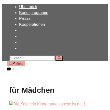
Zum
Über mich
Inhalt
Bonusprogramm
springen
Presse
Kooperationen
Suchen
nach:
Menü
0
für Mädchen