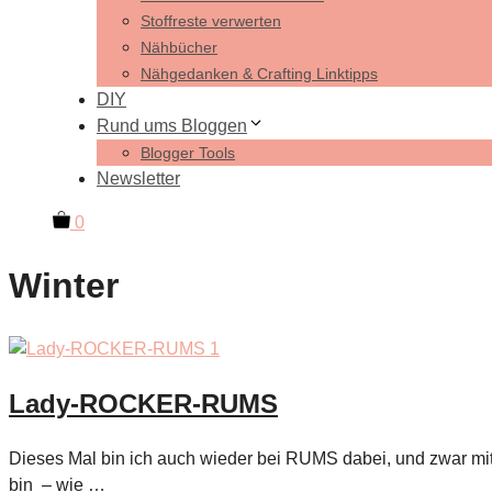
Stoffreste verwerten
Nähbücher
Nähgedanken & Crafting Linktipps
DIY
Rund ums Bloggen
Blogger Tools
Newsletter
0
Winter
Lady-ROCKER-RUMS
Dieses Mal bin ich auch wieder bei RUMS dabei, und zwar mit 
bin – wie …