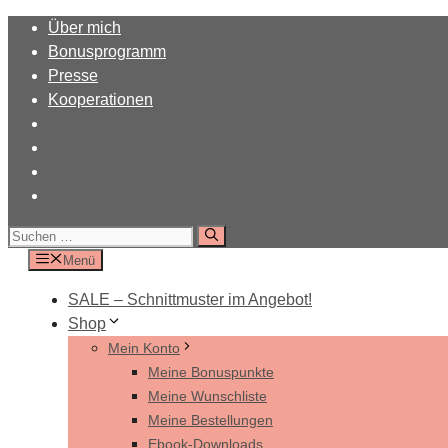
Zum
Über mich
Inhalt
Bonusprogramm
springen
Presse
Kooperationen
Suchen
nach:
Menü
SALE – Schnittmuster im Angebot!
Shop
Mein Konto
Meine Bonuspunkte
Meine Wunschliste
Meine Bestellungen
Ebook-Downloads