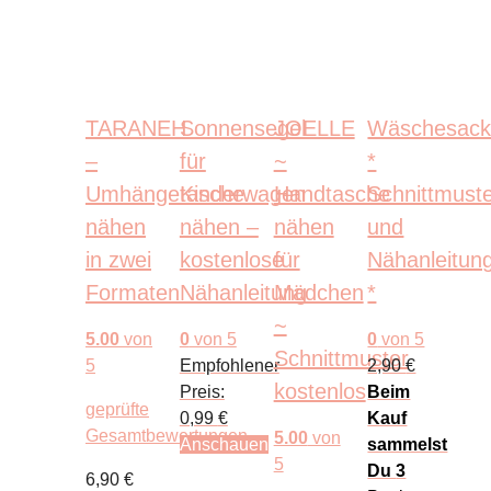
TARANEH
Sonnensegel
JOELLE
Wäschesac
–
für
~
*
Umhängetasche
Kinderwagen
Handtasche
Schnittmust
nähen
nähen –
nähen
und
in zwei
kostenlose
für
Nähanleitun
Formaten
Nähanleitung
Mädchen
*
~
5.00
von
0
von 5
0
von 5
Schnittmuster
5
Empfohlener
2,90
€
kostenlos
Preis:
Beim
geprüfte
0,99
€
Kauf
Gesamtbewertungen
5.00
von
Anschauen
sammelst
5
Du
3
6,90
€