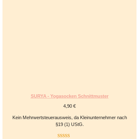
werden
SURYA - Yogasocken Schnittmuster
4,90
€
Kein Mehrwertsteuerausweis, da Kleinunternehmer nach
§19 (1) UStG.