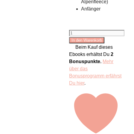
Alpenfleece)
Anfänger
Partnerhandschuh
nähen:
In den Warenkorb
VALERY
Beim Kauf dieses
Menge
Ebooks erhältst Du
2
Bonuspunkte.
Mehr
über das
Bonusprogramm erfährst
Du hier
.